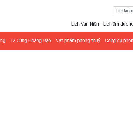
Lịch Vạn Niên - Lịch âm dươn
ống
12 Cung Hoàng Đạo
Vật phẩm phong thuỷ
Công cụ phon