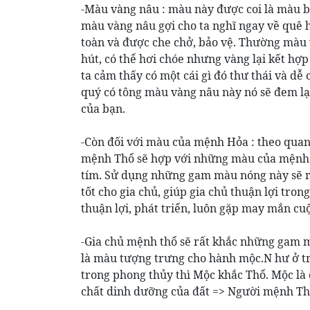
-Màu vàng nâu : màu này được coi là màu 
màu vàng nâu gợi cho ta nghĩ ngay về quê 
toàn và được che chở, bảo vệ. Thường màu v
hút, có thể hơi chóe nhưng vàng lại kết hợp
ta cảm thấy có một cái gì đó thư thái và dễ 
quý có tông màu vàng nâu này nó sẽ đem lạ
của bạn.
-Còn đối với màu của mệnh Hỏa : theo quan
mệnh Thổ sẽ hợp với những màu của mệnh
tím. Sử dụng những gam màu nóng này sẽ rấ
tốt cho gia chủ, giúp gia chủ thuận lợi tro
thuận lợi, phát triển, luôn gặp may mắn cuộ
-Gia chủ mệnh thổ sẽ rất khắc những gam mà
là màu tượng trưng cho hành mộc.N hư ở tr
trong phong thủy thì Mộc khắc Thổ. Mộc là c
chất dinh dưỡng của đất => Người mệnh Thổ