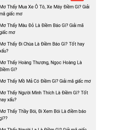
Mơ Thấy Mua Xe Ô Tô, Xe Máy Điềm Gì? Giải
mã giấc mơ
Mơ Thấy Màu Đỏ Là Điềm Báo Gì? Giải mã
giấc mơ
Mơ Thấy Đi Chùa Là Điềm Báo Gì? Tốt hay
xấu?
Mơ Thấy Hoàng Thượng, Ngọc Hoàng Là
Điềm Gì?
Mơ Thấy Mồ Mả Có Điềm Gì? Giải mã giấc mơ
Mơ Thấy Người Mình Thích Là Điềm Gì? Tốt
hay xấu?
Mơ Thấy Thầy Bói, Đi Xem Bói Là điềm báo
gì??
Mơ Thấy Người Lạ Là Điềm Gì? Giải mã giấc