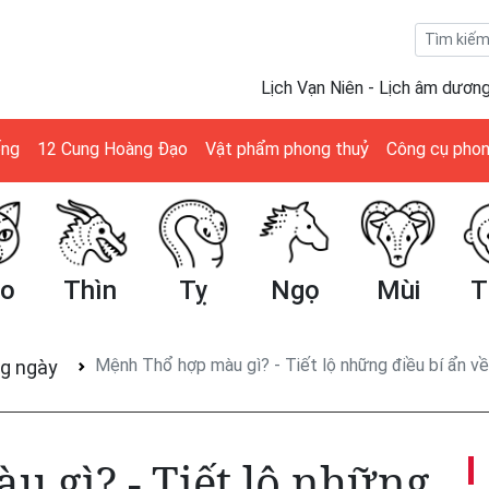
Lịch Vạn Niên - Lịch âm dươn
ống
12 Cung Hoàng Đạo
Vật phẩm phong thuỷ
Công cụ phon
ìn
Tỵ
Ngọ
Mùi
Thân
Mệnh Thổ hợp màu gì? - Tiết lộ những điều bí ẩn 
g ngày
 gì? - Tiết lộ những