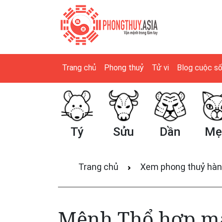
Trang chủ
Phong thuỷ
Tử vi
Blog cuộc s
Tý
Sửu
Dần
Mẹo
Th
Trang chủ
Xem phong thuỷ hàn
Mệnh Thổ hợp màu