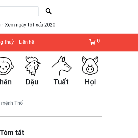
g - Xem ngày tốt xấu 2020
0
g thuỷ
Liên hệ
Dậu
Tuất
Hợi
Tý
Sửu
về mệnh Thổ
Tóm tắt