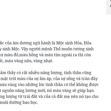
ắc của âm dương ngũ hành là Mộc sinh Hỏa, Hỏa
ủy sinh Mộc. Vậy người mệnh Thổ muốn tương sinh
hư màu đỏ,màu hồng và màu tím ngoài ra thì còn
t, màu vàng nâu, vàng nhạt.
cảm thấy có rất nhiều năng lượng, tinh thần cũng
 mặt trời màu của sự ấm áp, của sự sống và tràn đầy
màu vàng vào những lúc tinh thần có thể không được
ột nguồn năng lương mới, nó màu vàng sẽ giúp bạn
ng lượng từ trái đất và của cả đất mẹ nên nó tạo cho
 nuôi dưỡng bao bọc.