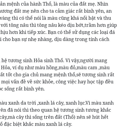
bản mệnh của hành Thổ, là màu của đất mẹ. Nhìn
hương đất mẹ nên cho ta cảm giác rất bình yên, an
àng thì có thể nói là màu cũng khá nổi bật và thu
 với tông nâu thì tông nâu kéo dịu bớt,trầm hơn giúp
chịu hơn khi tiếp xúc. Bạn có thể sử dụng các loại đá
i cho bạn sự nhẹ nhàng, dịu dàng trong tính cách
 hệ tương sinh Hỏa sinh Thổ. Vì vậy,người mang
 Hỏa, ví dụ như màu hồng,màu đỏ,màu cam ,màu
t tốt cho gia chủ mang mệnh thổ,sẽ tương sinh rất
ng mọi vấn đề về sức khỏe, công việc hay học tập đều
c sống rất bình yên.
u xanh da trời ,xanh lá cây, xanh lục.Vì màu xanh
ên đã nói thì theo quan hệ tương sinh tương khắc
ây,mà cây thì sống trên đất (Thổ) nên sẽ hút hết
 đặc biệt khắc màu xanh lá cây.