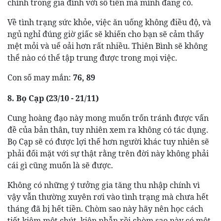
chính trong gia đình với số tiền mà mình đang có.
Về tình trạng sức khỏe, việc ăn uống không điều độ, và
ngủ nghỉ đúng giờ giấc sẽ khiến cho bạn sẽ cảm thấy
mệt mỏi và uể oải hơn rất nhiều. Thiên Bình sẽ không
thể nào có thể tập trung được trong mọi việc.
Con số may mắn:
76, 89
8. Bọ Cạp (23/10 - 21/11)
Cung hoàng đạo này mong muốn trốn tránh được vấn
đề của bản thân, tuy nhiên xem ra không có tác dụng.
Bọ Cạp sẽ có được lợi thế hơn người khác tuy nhiên sẽ
phải đối mặt với sự thật rằng trên đời này không phải
cái gì cũng muốn là sẽ được.
Không có những ý tưởng gia tăng thu nhập chính vì
vậy vẫn thường xuyên rơi vào tình trạng mà chưa hết
tháng đã bị hết tiền. Chòm sao này hãy nên học cách
tiết kiệm một chút, kiên nhẫn rồi chòm sao này có một