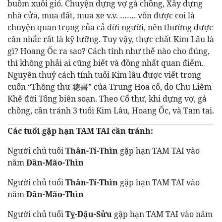
buồm xuôi gió. Chuyện dựng vợ gả chồng, Xây dựng
nhà cửa, mua đất, mua xe v.v. ……. vốn được coi là
chuyện quan trọng của cả đời người, nên thường được
cân nhắc rất là kỹ lưỡng. Tuy vậy, thực chất Kim Lâu là
gì? Hoang Ốc ra sao? Cách tính như thế nào cho đúng,
thì không phải ai cũng biết và đồng nhất quan điểm.
Nguyên thuỷ cách tính tuổi Kim lâu được viết trong
cuốn “Thông thư 聰書” của Trung Hoa cổ, do Chu Liêm
Khê đời Tống biên soạn. Theo Cổ thư, khi dựng vợ, gả
chồng, cần tránh 3 tuổi Kim Lâu, Hoang Ốc, và Tam tai.
Các tuổi gặp hạn TAM TAI cần tránh:
Người chủ tuổi
Thân-Tí-Thìn
gặp hạn TAM TAI vào
năm
Dần-Mão-Thìn
Người chủ tuổi
Thân-Tí-Thìn
gặp hạn TAM TAI vào
năm
Dần-Mão-Thìn
Người chủ tuổi
Tỵ-Dậu-Sửu
gặp hạn TAM TAI vào năm