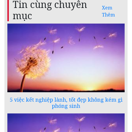
Tin cùng chuyên
Xem
mục
Thêm
5 việc kết nghiệp lành, tốt đẹp không kém gì
phóng sinh