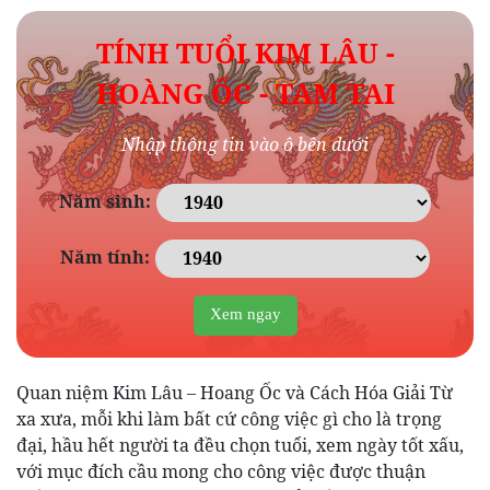
TÍNH TUỔI KIM LÂU -
HOÀNG ỐC - TAM TAI
Nhập thông tin vào ô bên dưới
Năm sinh:
Năm tính:
Quan niệm Kim Lâu – Hoang Ốc và Cách Hóa Giải Từ
xa xưa, mỗi khi làm bất cứ công việc gì cho là trọng
đại, hầu hết người ta đều chọn tuổi, xem ngày tốt xấu,
với mục đích cầu mong cho công việc được thuận