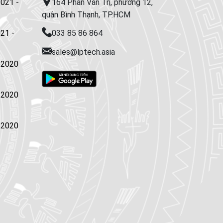
2021 -
164 Phan Văn Trị, phường 12,
quận Bình Thạnh, TP.HCM
21 -
033 85 86 864
sales@lptech.asia
/2020
/2020
/2020