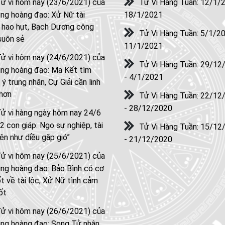
ử vi hôm nay (23/6/2021) của
Tử Vi Hàng Tuần: 12/1/
ng hoàng đạo: Xử Nữ tài
18/1/2021
 hao hụt, Bạch Dương công
Tử Vi Hàng Tuần: 5/1/20
suôn sẻ
11/1/2021
ử vi hôm nay (24/6/2021) của
Tử Vi Hàng Tuần: 29/12
ng hoàng đạo: Ma Kết tìm
- 4/1/2021
ý trung nhân, Cự Giải cần linh
 hơn
Tử Vi Hàng Tuần: 22/12
- 28/12/2020
ử vi hàng ngày hôm nay 24/6
2 con giáp: Ngọ sự nghiệp, tài
Tử Vi Hàng Tuần: 15/12
lên như diều gặp gió”
- 21/12/2020
ử vi hôm nay (25/6/2021) của
ng hoàng đạo: Bảo Bình có cơ
ốt về tài lộc, Xử Nữ tình cảm
ốt
ử vi hôm nay (26/6/2021) của
ung hoàng đạo: Song Tử nhận