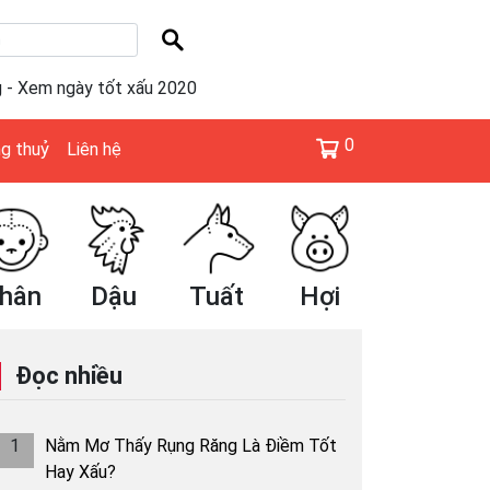
g - Xem ngày tốt xấu 2020
0
g thuỷ
Liên hệ
Dậu
Tuất
Hợi
Tý
Sửu
Đọc nhiều
1
Nằm Mơ Thấy Rụng Răng Là Điềm Tốt
Hay Xấu?