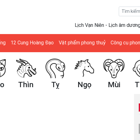
Lịch Vạn Niên - Lịch âm dươn
ống
12 Cung Hoàng Đạo
Vật phẩm phong thuỷ
Công cụ phon
ìn
Tỵ
Ngọ
Mùi
Thân