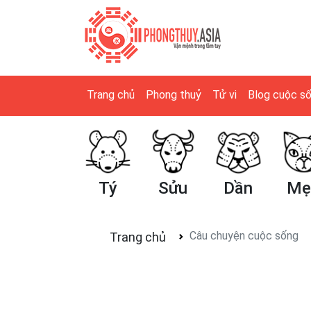
Trang chủ
Phong thuỷ
Tử vi
Blog cuộc s
Tý
Sửu
Dần
Mẹo
Th
Câu chuyện cuộc sống
Trang chủ