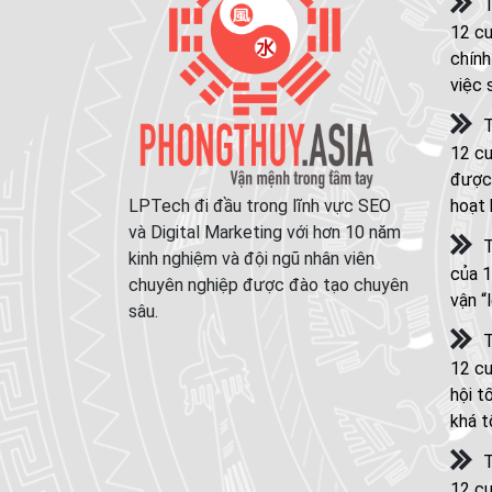
T
12 cu
chính
việc 
T
12 cu
được 
LPTech đi đầu trong lĩnh vực SEO
hoạt
và Digital Marketing với hơn 10 năm
T
kinh nghiệm và đội ngũ nhân viên
của 1
chuyên nghiệp được đào tạo chuyên
vận “
sâu.
T
12 cu
hội t
khá t
T
12 c