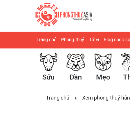
Trang chủ
Phong thuỷ
Tử vi
Blog cuộc s
Tý
Sửu
Dần
Mẹo
Th
Trang chủ
Xem phong thuỷ hàn