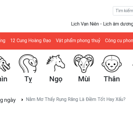
Lịch Vạn Niên - Lịch âm dươn
ống
12 Cung Hoàng Đạo
Vật phẩm phong thuỷ
Công cụ phon
ìn
Tỵ
Ngọ
Mùi
Thân
Nằm Mơ Thấy Rụng Răng Là Điềm Tốt Hay Xấu?
g ngày