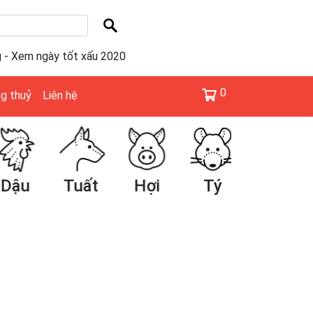
g - Xem ngày tốt xấu 2020
0
g thuỷ
Liên hệ
Dậu
Tuất
Hợi
Tý
Sửu