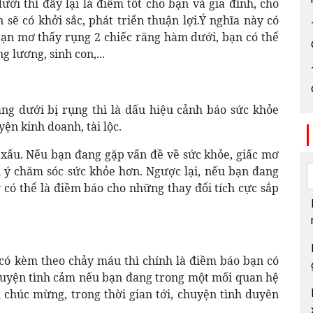
i thì đây lại là điềm tốt cho bạn và gia đình, cho
 sẽ có khởi sắc, phát triển thuận lợi.Ý nghĩa này có
bạn mơ thấy rụng 2 chiếc răng hàm dưới, bạn có thể
 lương, sinh con,...
g dưới bị rụng thì là dấu hiệu cảnh báo sức khỏe
ện kinh doanh, tài lộc.
 xấu. Nếu bạn đang gặp vấn đề về sức khỏe, giấc mơ
ú ý chăm sóc sức khỏe hơn. Ngược lại, nếu bạn đang
 có thể là điềm báo cho những thay đổi tích cực sắp
có kèm theo chảy máu thì chính là điềm báo bạn có
chuyện tình cảm nếu bạn đang trong một mối quan hệ
n chúc mừng, trong thời gian tới, chuyện tình duyên