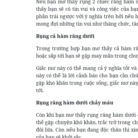
Nếu bạn mơ thấy rụng 2 chiếc răng hàm dướ
thấy bạn sẽ có tin vui và công việc của bạn
phần trái ngược với ý nghĩa trên bởi nếu 
mong đợi những tin vui như thăng chức, tăng
Rụng cả hàm răng dưới
Trong trường hợp bạn mơ thấy cả hàm răn
hoặc sắp tới bạn sẽ gặp may mắn trong chuy
Giấc mơ này có thể mang cả ý nghĩa tốt và
này có thể là lời cảnh báo cho bạn cần ch
gặp khó khăn trong cuộc sống, giấc mơ này
tới.
Rụng răng hàm dưới chảy máu
Còn khi bạn mơ thấy rụng răng hàm dưới 
thể gặp chuyện khó khăn, trắc trở trong 
đôi lứa. Còn nếu bạn đang độc thân thì xi
của bạn sẽ khởi sắc.