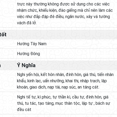
trực này thường không được sử dụng cho các việc
nhậm chức, khiếu kiện, đào giếng mà chỉ nên làm các
việc như đắp đập đê điều, ngăn nước, xây vá tường
vách đã lở.
tốt
Hướng Tây Nam
Hướng Đông
h
Ý Nghĩa
Nghi yến hội, kết hôn nhân, đính hôn, giá thú, tiến nhân
khẩu, kinh lạc, uấn nhưỡng, khai thị, nhập trạch, lập
khoán, giao dịch, nạp tài, nạp súc, an táng cát.
Nghi tế tự, kì phúc, tự thần kì, cầu tự, đính hôn, giá
thú, tu tác, tạo táng, mục thân tộc, lập tự ; bách sự
đều cát