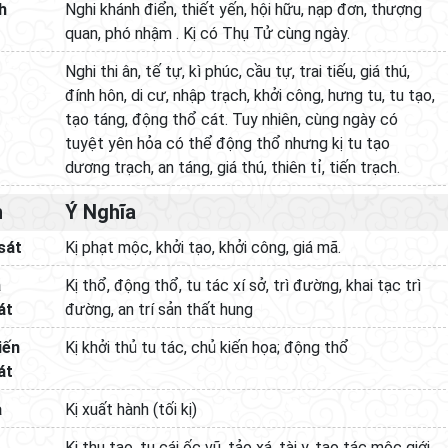
h
Nghi khánh điển, thiết yến, hội hữu, nạp đơn, thượng
quan, phó nhậm . Kị có Thụ Tử cùng ngày.
Nghi thi ân, tế tự, kì phúc, cầu tự, trai tiếu, giá thú,
đính hôn, di cư, nhập trạch, khởi công, hưng tu, tu tạo,
tạo táng, động thổ cát. Tuy nhiên, cùng ngày có
tuyệt yên hỏa có thể động thổ nhưng kị tu tạo
dương trạch, an táng, giá thú, thiên tỉ, tiến trạch.
h
Ý Nghĩa
sát
Kị phạt mộc, khởi tạo, khởi công, giá mã.
a
Kị thổ, động thổ, tu tác xí sở, trì đường, khai tạc trì
át
đường, an trí sản thất hung
iến
Kị khởi thủ tu tác, chủ kiến họa; động thổ
át
a
Kị xuất hành (tối kị)
Kị thụ tạo, tu cái ốc vũ, tảo xá, tài y, tạo tác mộc giới,