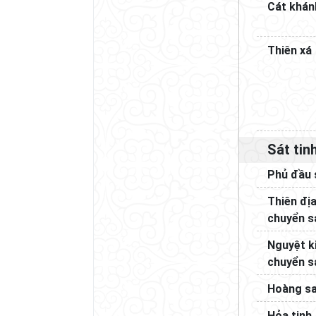
Cát khán
Thiên xá
Sát tin
Phủ đầu 
Thiên đị
chuyển s
Nguyệt k
chuyển s
Hoàng s
Hỏa tinh