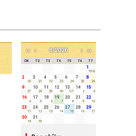
‹‹
‹
›
››
8/2026
CN
T2
T3
T4
T5
T6
T7
1
19/6
2
3
4
5
6
7
8
20
21
22
23
24
25
26
9
10
11
12
13
14
15
27
28
29
30
1/7
2
3
16
17
18
19
20
21
22
4
5
6
7
8
9
10
23
24
25
26
27
28
29
11
12
13
14
15
16
17
30
31
18
19