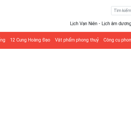
Lịch Vạn Niên - Lịch âm dươn
ống
12 Cung Hoàng Đạo
Vật phẩm phong thuỷ
Công cụ phon