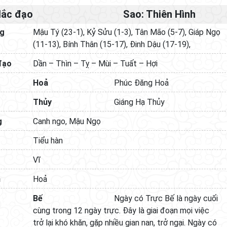
Hắc đạo
Sao: Thiên Hình
ng
Mậu Tý (23-1), Kỷ Sửu (1-3), Tân Mão (5-7), Giáp Ngọ
(11-13), Bính Thân (15-17), Đinh Dậu (17-19),
đạo
Dần – Thìn – Tỵ – Mùi – Tuất – Hợi
Hoả
Phúc Đăng Hoả
Thủy
Giáng Hạ Thủy
g
Canh ngo, Mậu Ngọ
Tiểu hàn
Vĩ
h
Hoả
Bế
Ngày có Trực Bế là ngày cuối
cùng trong 12 ngày trực. Đây là giai đoạn mọi việc
trở lại khó khăn, gặp nhiều gian nan, trở ngại. Ngày có