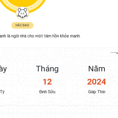
HẮC ĐẠO
nh là ngôi nhà cho một tâm hồn khỏe mạnh.
ày
Tháng
Năm
8
12
2024
 Tý
Đinh Sửu
Giáp Thìn