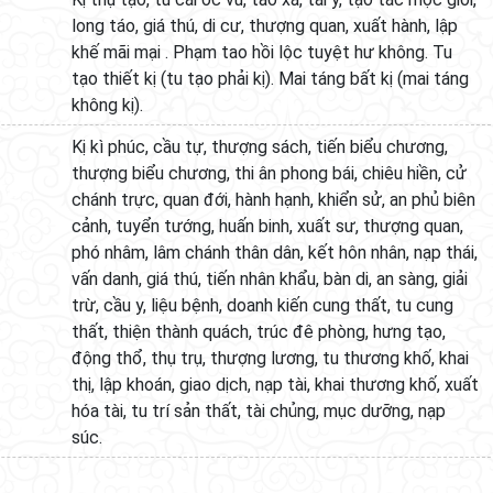
long táo, giá thú, di cư, thượng quan, xuất hành, lập
khế mãi mại . Phạm tao hồi lộc tuyệt hư không. Tu
tạo thiết kị (tu tạo phải kị). Mai táng bất kị (mai táng
không kị).
Kị kì phúc, cầu tự, thượng sách, tiến biểu chương,
thượng biểu chương, thi ân phong bái, chiêu hiền, cử
chánh trực, quan đới, hành hạnh, khiển sử, an phủ biên
cảnh, tuyển tướng, huấn binh, xuất sư, thượng quan,
phó nhâm, lâm chánh thân dân, kết hôn nhân, nạp thái,
vấn danh, giá thú, tiến nhân khẩu, bàn di, an sàng, giải
trừ, cầu y, liệu bệnh, doanh kiến cung thất, tu cung
thất, thiện thành quách, trúc đê phòng, hưng tạo,
động thổ, thụ trụ, thượng lương, tu thương khố, khai
thị, lập khoán, giao dịch, nạp tài, khai thương khố, xuất
hóa tài, tu trí sản thất, tài chủng, mục dưỡng, nạp
súc.