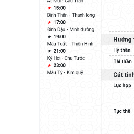
Ất Mùi - Câu Trận
15:00
Bính Thân - Thanh long
17:00
Đinh Dậu - Minh đường
19:00
Hướng 
Mậu Tuất - Thiên Hình
Hỷ thần
21:00
Kỷ Hợi - Chu Tước
Tài thần
23:00
Mậu Tý - Kim quỹ
Cát tin
Lục hợp
Tục thế