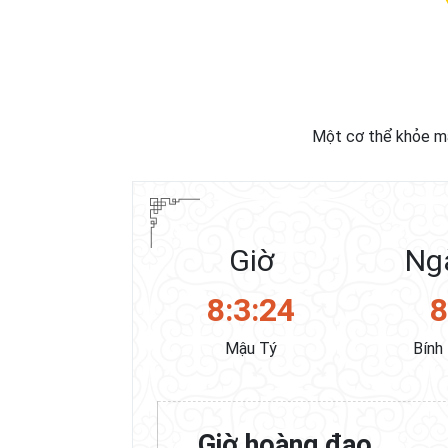
Một cơ thể khỏe mạ
Giờ
Ng
8:3:25
Mậu Tý
Bính
Giờ hoàng đạo