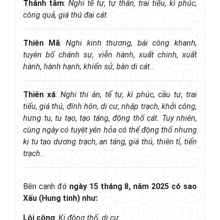
Thánh tâm
:
Nghi tế tự, tự thần, trai tiếu, kì phúc,
công quả, giá thú đại cát
.
Thiên Mã
:
Nghi kinh thương, bái công khanh,
tuyên bố chánh sự, viễn hành, xuất chinh, xuất
hành, hành hạnh, khiển sử, bàn di cát.
.
Thiên xá
:
Nghi thi ân, tế tự, kì phúc, cầu tự, trai
tiếu, giá thú, đính hôn, di cư, nhập trạch, khởi công,
hưng tu, tu tạo, tạo táng, động thổ cát. Tuy nhiên,
cùng ngày có tuyệt yên hỏa có thể động thổ nhưng
kị tu tạo dương trạch, an táng, giá thú, thiên tỉ, tiến
trạch.
.
Bên cạnh đó
ngày 15 tháng 8, năm 2025 có sao
Xấu (Hung tinh) như:
Lôi công
:
Kị động thổ, di cư.