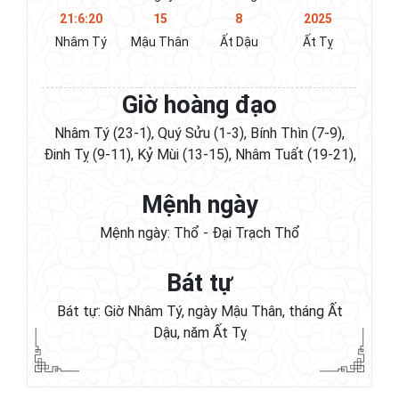
21:6:21
15
8
2025
Nhâm Tý
Mậu Thân
Ất Dậu
Ất Tỵ
Giờ hoàng đạo
Nhâm Tý (23-1), Quý Sửu (1-3), Bính Thìn (7-9),
Đinh Tỵ (9-11), Kỷ Mùi (13-15), Nhâm Tuất (19-21),
Mệnh ngày
Mệnh ngày: Thổ - Đại Trạch Thổ
Bát tự
Bát tự: Giờ Nhâm Tý, ngày Mậu Thân, tháng Ất
Dậu, năm Ất Tỵ