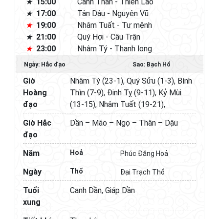
15:00
Canh Thân - Thiên Lao
17:00
Tân Dậu - Nguyên Vũ
19:00
Nhâm Tuất - Tư mệnh
21:00
Quý Hợi - Câu Trận
23:00
Nhâm Tý - Thanh long
Ngày: Hắc đạo
Sao: Bạch Hổ
Giờ
Nhâm Tý (23-1), Quý Sửu (1-3), Bính
Hoàng
Thìn (7-9), Đinh Tỵ (9-11), Kỷ Mùi
đạo
(13-15), Nhâm Tuất (19-21),
Giờ Hắc
Dần – Mão – Ngọ – Thân – Dậu
đạo
Năm
Hoả
Phúc Đăng Hoả
Ngày
Thổ
Đại Trạch Thổ
Tuổi
Canh Dần, Giáp Dần
xung