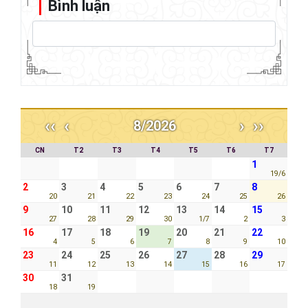
Bình luận
‹‹
‹
›
››
8/2026
CN
T2
T3
T4
T5
T6
T7
1
19/6
2
3
4
5
6
7
8
20
21
22
23
24
25
26
9
10
11
12
13
14
15
27
28
29
30
1/7
2
3
16
17
18
19
20
21
22
4
5
6
7
8
9
10
23
24
25
26
27
28
29
11
12
13
14
15
16
17
30
31
18
19