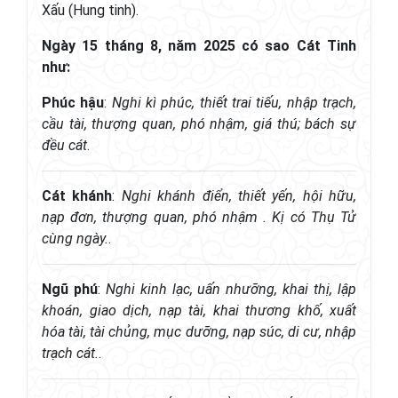
Xấu (Hung tinh).
Ngày 15 tháng 8, năm 2025 có sao Cát Tinh
như:
Phúc hậu
:
Nghi kì phúc, thiết trai tiếu, nhập trạch,
cầu tài, thượng quan, phó nhậm, giá thú; bách sự
đều cát
.
Cát khánh
:
Nghi khánh điển, thiết yến, hội hữu,
nạp đơn, thượng quan, phó nhậm . Kị có Thụ Tử
cùng ngày.
.
Ngũ phú
:
Nghi kinh lạc, uấn nhưỡng, khai thị, lập
khoán, giao dịch, nạp tài, khai thương khố, xuất
hóa tài, tài chủng, mục dưỡng, nạp súc, di cư, nhập
trạch cát.
.