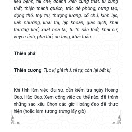
liệu bệnh, tài chế, doanh kiến cung thất, tu cung
thất, thiện thành quách, trúc đê phòng, hưng tạo,
động thổ, thụ trụ, thượng lương, cổ chú, kinh lạc,
uấn nhưỡng, khai thị, lập khoán, giao dịch, khai
thương khố, xuất hóa tài, tu trí sản thất, khai cừ,
xuyên tỉnh, phá thổ, an táng, khải toản.
Thiên phá
:
Thiên cương
:
Tục kị giá thú, tế tự; còn lại bất kị.
Khi tính làm việc đại sự, cần kiểm tra ngày Hoàng
Đạo, Hắc Đạo. Xem công việc cụ thể nào, để tránh
những sao xấu. Chọn các giờ Hoàng đạo để thực
hiện (hoặc làm tượng trưng lấy giờ)