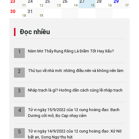
23
24
25
26
27
28
29
11
12
13
14
15
16
17
30
31
18
19
Đọc nhiều
1
Nằm Mơ Thấy Rụng Răng Là Điềm Tốt Hay Xấu?
2
Thủ tục về nhà mới: những điều nên và không nên làm
3
Nhập trạch là gì? Hướng dẫn cách cúng lễ nhập trạch
4
Tử vi ngày 15/9/2022 của 12 cung hoàng đạo: Bạch
Dương cởi mở, Bọ Cạp nhạy cảm
5
Tử vi ngày 14/9/2022 của 12 cung hoàng đạo: Xử Nữ
bất an, Song Ngư thu hút