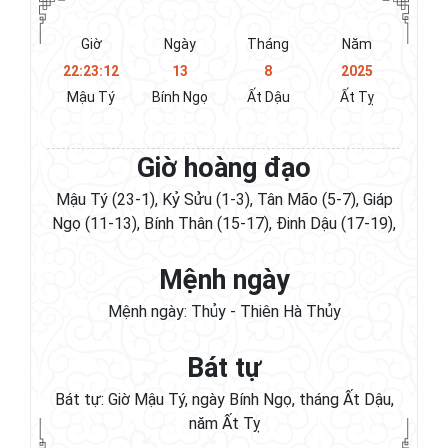
Giờ
Ngày
Tháng
Năm
22:23:13
13
8
2025
Mậu Tý
Bính Ngọ
Ất Dậu
Ất Tỵ
Giờ hoàng đạo
Mậu Tý (23-1), Kỷ Sửu (1-3), Tân Mão (5-7), Giáp
Ngọ (11-13), Bính Thân (15-17), Đinh Dậu (17-19),
Mệnh ngày
Mệnh ngày: Thủy - Thiên Hà Thủy
Bát tự
Bát tự: Giờ Mậu Tý, ngày Bính Ngọ, tháng Ất Dậu,
năm Ất Tỵ