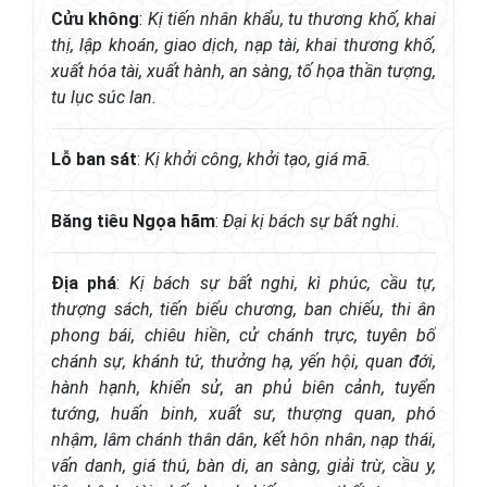
Cửu không
:
Kị tiến nhân khẩu, tu thương khố, khai
thị, lập khoán, giao dịch, nạp tài, khai thương khố,
xuất hóa tài, xuất hành, an sàng, tố họa thần tượng,
tu lục súc lan.
Lỗ ban sát
:
Kị khởi công, khởi tạo, giá mã.
Băng tiêu Ngọa hãm
:
Đại kị bách sự bất nghi.
Địa phá
:
Kị bách sự bất nghi, kì phúc, cầu tự,
thượng sách, tiến biểu chương, ban chiếu, thi ân
phong bái, chiêu hiền, cử chánh trực, tuyên bố
chánh sự, khánh tứ, thưởng hạ, yến hội, quan đới,
hành hạnh, khiển sử, an phủ biên cảnh, tuyển
tướng, huấn binh, xuất sư, thượng quan, phó
nhậm, lâm chánh thân dân, kết hôn nhân, nạp thái,
vấn danh, giá thú, bàn di, an sàng, giải trừ, cầu y,