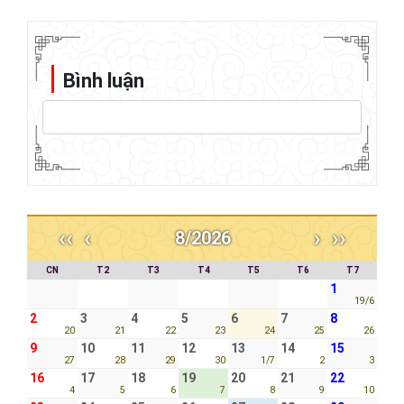
Bình luận
‹‹
‹
›
››
8/2026
CN
T2
T3
T4
T5
T6
T7
1
19/6
2
3
4
5
6
7
8
20
21
22
23
24
25
26
9
10
11
12
13
14
15
27
28
29
30
1/7
2
3
16
17
18
19
20
21
22
4
5
6
7
8
9
10