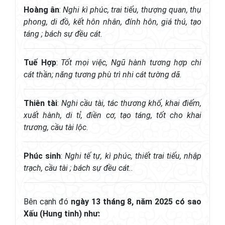
Hoàng ân
:
Nghi kì phúc, trai tiếu, thượng quan, thụ
phong, di đồ, kết hôn nhân, đính hôn, giá thú, tạo
táng ; bách sự đều cát
.
Tuế Hợp
:
Tốt mọi việc, Ngũ hành tương hợp chi
cát thần; năng tương phù trì nhi cát tường dã
.
Thiên tài
:
Nghi cầu tài, tác thương khố, khai điếm,
xuất hành, di tỉ, điền cơ, tạo táng, tốt cho khai
trương, cầu tài lộc
.
Phúc sinh
:
Nghi tế tự, kì phúc, thiết trai tiếu, nhập
trạch, cầu tài ; bách sự đều cát.
.
Bên cạnh đó
ngày 13 tháng 8, năm 2025 có sao
Xấu (Hung tinh) như: