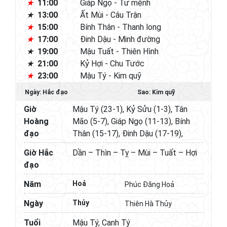
11:00
Giáp Ngọ - Tư mệnh
13:00
Ất Mùi - Câu Trận
15:00
Bính Thân - Thanh long
17:00
Đinh Dậu - Minh đường
19:00
Mậu Tuất - Thiên Hình
21:00
Kỷ Hợi - Chu Tước
23:00
Mậu Tý - Kim quỹ
Ngày: Hắc đạo
Sao: Kim quỹ
Giờ
Mậu Tý (23-1), Kỷ Sửu (1-3), Tân
Hoàng
Mão (5-7), Giáp Ngọ (11-13), Bính
đạo
Thân (15-17), Đinh Dậu (17-19),
Giờ Hắc
Dần – Thìn – Tỵ – Mùi – Tuất – Hợi
đạo
Năm
Hoả
Phúc Đăng Hoả
Ngày
Thủy
Thiên Hà Thủy
Tuổi
Mậu Tý, Canh Tý