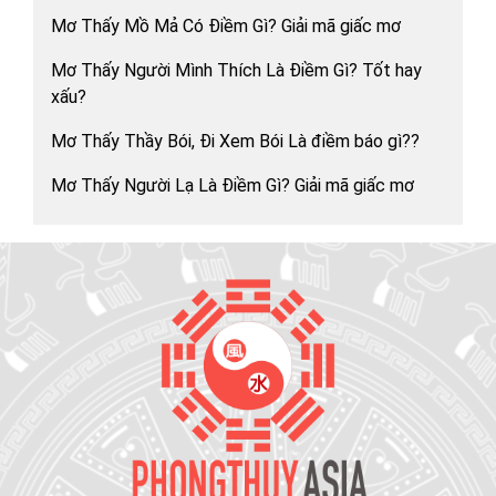
Mơ Thấy Mồ Mả Có Điềm Gì? Giải mã giấc mơ
Mơ Thấy Người Mình Thích Là Điềm Gì? Tốt hay
xấu?
Mơ Thấy Thầy Bói, Đi Xem Bói Là điềm báo gì??
Mơ Thấy Người Lạ Là Điềm Gì? Giải mã giấc mơ